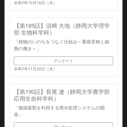
令和7年10月16日（木）
【第189話】須﨑 大地（静岡大学理学
部 生物科学科）
「植物のいのちをつなぐ仕組み～重複受精と細
胞の働き～」
アンケート
令和7年11月20日（木）
【第190話】長尾 遼（静岡大学農学部
応用生命科学科）
「微細藻類を利用する廃水処理システムの開
発」
アンケート