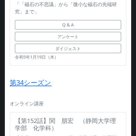
「「磁石の不思議」から「微小な磁石の先端研
究」まで」
Q & A
アンケート
ダイジェスト
令和5年1月19日（木）
第34シーズン
オンライン講座
【第152話】関 朋宏 （静岡大学理
学部 化学科）