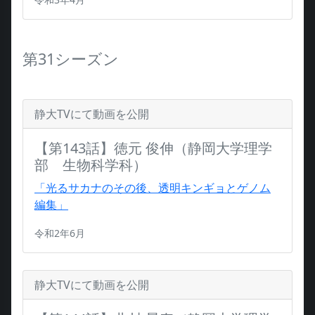
第31シーズン
静大TVにて動画を公開
【第143話】徳元 俊伸（静岡大学理学
部 生物科学科）
「光るサカナのその後、透明キンギョとゲノム
編集」
令和2年6月
静大TVにて動画を公開