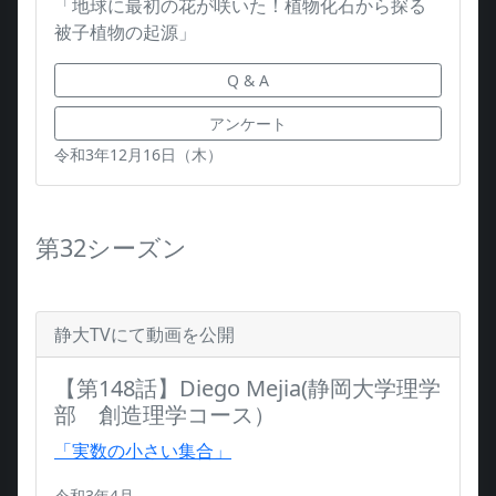
「地球に最初の花が咲いた！植物化石から探る
被子植物の起源」
Q & A
アンケート
令和3年12月16日（木）
第32シーズン
静大TVにて動画を公開
【第148話】Diego Mejia(静岡大学理学
部 創造理学コース）
「実数の小さい集合」
令和3年4月