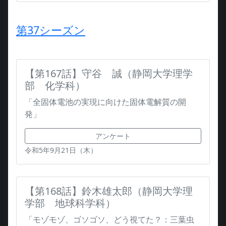
第37シーズン
【第167話】守谷 誠（静岡大学理学
部 化学科）
「全固体電池の実現に向けた固体電解質の開
発」
アンケート
令和5年9月21日（木）
【第168話】鈴木雄太郎（静岡大学理
学部 地球科学科）
「モゾモゾ、ゴソゴソ、どう視てた？：三葉虫