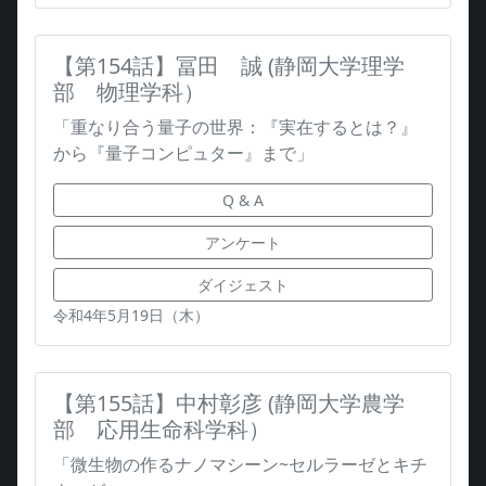
【第154話】冨田 誠 (静岡大学理学
部 物理学科）
「重なり合う量子の世界：『実在するとは？』
から『量子コンピュター』まで」
Q & A
アンケート
ダイジェスト
令和4年5月19日（木）
【第155話】中村彰彦 (静岡⼤学農学
部 応⽤⽣命科学科）
「微⽣物の作るナノマシーン~セルラーゼとキチ