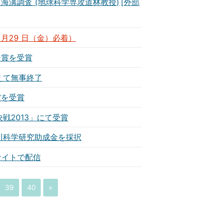
ﾝｶﾞ海溝調査 (地球科学専攻道林教授)
 月29 日（金）必着）
ー賞を受賞
えて無事終了
賞を受賞
決戦2013」にて受賞
川科学研究助成金を採択
サイトで配信
39
40
»