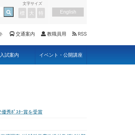
文字サイズ
English
標
大
特
ト
交通案内
教職員用
RSS
入試案内
イベント・公開講座
優秀ﾎﾟｽﾀｰ賞を受賞