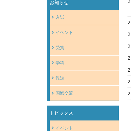
2
お知らせ
入試
2
イベント
2
2
受賞
2
学科
2
報道
2
2
国際交流
トピックス
イベント