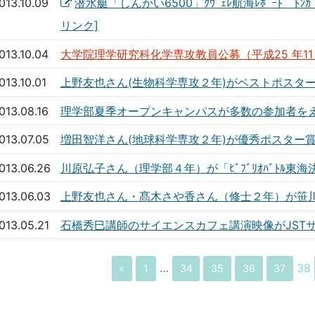
013.10.09
潜水艇「しんかい6500」ｸｳﾞｪﾚ航海ﾚﾎﾟｰﾄ ﾄ
013.10.04
大学院理学研究科化学専攻教員公募（平成25 年11
013.10.01
上野友也さん(生物科学専攻２年)がベストポスタ
013.08.16
理学部夏季オープンキャンパスが多数の参加者を
013.07.05
増田智洋さん(地球科学専攻２年)が優秀ポスター
013.06.26
川原弘子さん（理学部４年）が「ﾋﾞﾌﾞﾘｵﾊﾞﾄﾙ東海
013.06.03
上野友也さん・髙木さや香さん（修士２年）が笹
013.05.21
石橋秀巳講師のサイエンスカフェ講演映像がJST
…
38
«
1
34
35
36
37