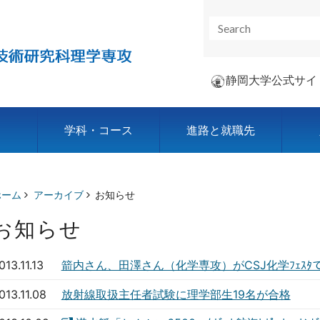
静岡大学公式サイ
学科・コース
進路と就職先
ホーム
アーカイブ
お知らせ
お知らせ
013.11.13
箭内さん、田澤さん（化学専攻）がCSJ化学ﾌｪｽﾀで
013.11.08
放射線取扱主任者試験に理学部生19名が合格