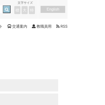
文字サイズ
English
標
大
特
ト
交通案内
教職員用
RSS