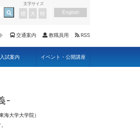
文字サイズ
English
標
大
特
ト
交通案内
教職員用
RSS
入試案内
イベント・公開講座
義-
 東海大学大学院）
す。