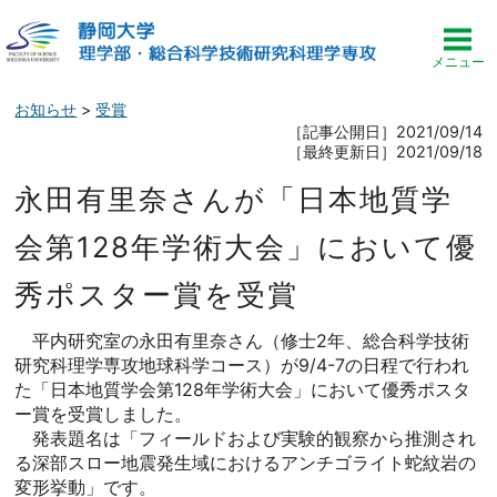
お知らせ
>
受賞
［記事公開日］2021/09/14
［最終更新日］2021/09/18
永田有里奈さんが「日本地質学
会第128年学術大会」において優
秀ポスター賞を受賞
平内研究室の永田有里奈さん（修士2年、総合科学技術
研究科理学専攻地球科学コース）が9/4-7の日程で行われ
た「日本地質学会第128年学術大会」において優秀ポスタ
ー賞を受賞しました。
発表題名は「フィールドおよび実験的観察から推測され
る深部スロー地震発生域におけるアンチゴライト蛇紋岩の
変形挙動」です。