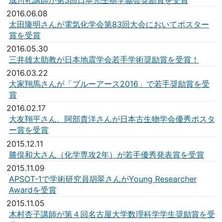
2016.06.08
太田隆明さんが電気化学会第83回大会においてポスター
賞を受賞
2016.05.30
三井雄太助教が日本地震学会若手学術奨励賞を受賞！
2016.03.22
大家翔馬さんが「ブルーアース2016」で若手奨励賞を受
賞
2016.02.17
大友翔平さん、阿部貴洋さんが日本古生物学会優秀ポスタ
ー賞を受賞
2015.12.11
勝俣和大さん（化学専攻2年）が若手優秀発表賞を受賞
2015.11.09
APSOT-1で学術研究員胡翠さんがYoung Researcher
Awardを受賞
2015.11.05
木村杏子講師が第４回名古屋大学数理科学学生奨励賞を受