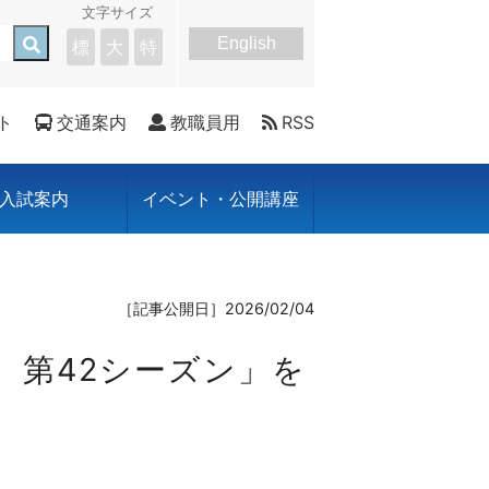
文字サイズ
English
標
大
特
ト
交通案内
教職員用
RSS
入試案内
イベント・公開講座
［記事公開日］2026/02/04
岡 第42シーズン」を