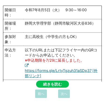
開催日
令和7年8月5日（火） 9:30～16:00
時：
開催場
静岡大学理学部（静岡市駿河区大谷836）
所：
参加対
主に高校生（中学生の方もOK）
象：
申込方
以下のURLまたは下記フライヤー内のQRコ
法：
ードからお申込してください。
※申込期限を7/29に延長しました。
https://forms.gle/LrtyTgzuh31aSDp37
開催詳
下記フライヤーに当日の主な日程、および研
続きを読む
細：
究室体験の実施コースが記載されています。
前へ
次へ
ご一読ください。
問合せ
静岡大学理学部 サイエンスラボ担当 准教