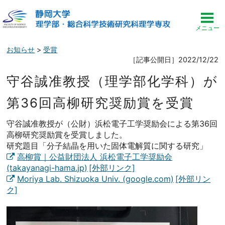
お知らせ
>
受賞
［記事公開日］2022/12/22
守谷誠准教授（理学部化学科）が
第36回高柳研究奨励賞を受賞
守谷誠准教授が（公財）浜松電子工学奨励会による第36回
高柳研究奨励賞を受賞しました。
研究題目「分子結晶を用いた固体電解質に関する研究」
高柳賞｜公益財団法人 浜松電子工学奨励会
(takayanagi-hama.jp)
Moriya Lab. Shizuoka Univ. (google.com)