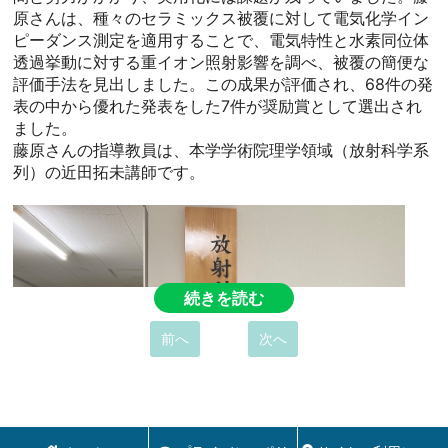
原さんは、種々のセラミックス被覆に対して電気化学イン
ピーダンス測定を適用することで、電気特性と水素同位体
透過挙動に対する重イオン照射影響を調べ、被覆の簡便な
評価手法を見出しました。この成果が評価され、68件の発
表の中から優れた発表をした7件が奨励賞として選出され
ました。
藤原さんの指導教員は、本学学術院理学領域（放射科学系
列）の近田拓未講師です。
続きを読む
前へ
次へ