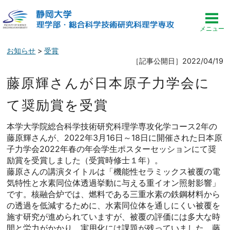
お知らせ
>
受賞
［記事公開日］2022/04/19
藤原輝さんが日本原子力学会に
て奨励賞を受賞
本学大学院総合科学技術研究科理学専攻化学コース2年の
藤原輝さんが、2022年3月16日～18日に開催された日本原
子力学会2022年春の年会学生ポスターセッションにて奨
励賞を受賞しました（受賞時修士１年）。
藤原さんの講演タイトルは「機能性セラミックス被覆の電
気特性と水素同位体透過挙動に与える重イオン照射影響」
です。核融合炉では、燃料である三重水素の鉄鋼材料から
の透過を低減するために、水素同位体を通しにくい被覆を
施す研究が進められていますが、被覆の評価には多大な時
間と労力がかかり、実用化には課題が残っていました。藤