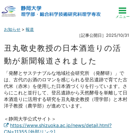
お知らせ
>
報道
［記事公開日］2025/10/31
丑丸敬史教授の日本酒造りの活
動が新聞報道されました
「発酵とサステナブルな地域社会研究所 （発酵研）」で
は、古代のお酒のロマンを感じられる登呂遺跡で育てた古
代米（赤米）を使用した日本酒づくりを行っています。さ
らにこれと並行して、登呂遺跡から天然酵母を単離して日
本酒造りに活用する研究を丑丸敬史教授（理学部）と木村
洋子教授（農学部）が進めています。
＜静岡大学公式サイト＞
https://www.shizuoka.ac.jp/news/detail.html?
CN=11355