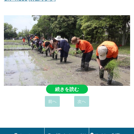
続きを読む
前へ
次へ
登呂遺跡での古代稲作田植え