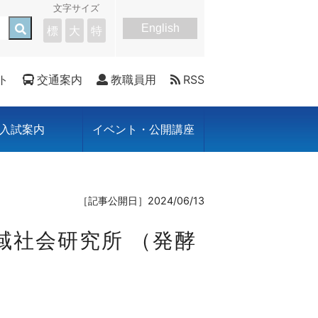
文字サイズ
English
標
大
特
ト
交通案内
教職員用
RSS
入試案内
イベント・公開講座
［記事公開日］2024/06/13
域社会研究所 （発酵