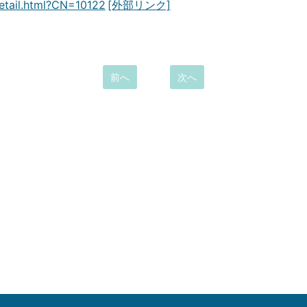
etail.html?CN=10122
前へ
次へ